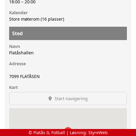
18:00
–
20:00
Kalender
Store møterom (16 plasser)
Sted
Navn
Flatåshallen
Adresse
7099
FLATÅSEN
Kart
Start navigering
© Flatås IL Fotball | Løsning:
StyreWeb